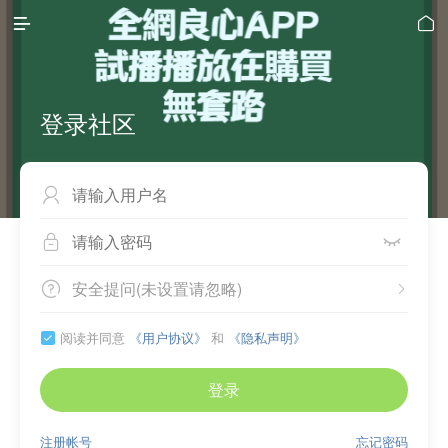


登录社区



安全提问(未设置请忽略)


阅读并同意
《用户协议》
和
《隐私声明》

登录
注册帐号
忘记密码