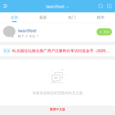
iwantfeet




全部
最新
热门
精华
iwantfeet
关注

帖子: 0 关注: 1
XL乐园论坛推出推广用户注册和分享访问送金币（2025.1.1）
置顶

本版块或指定的范围内尚无主题
繁體中文版